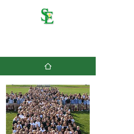
세인트 에드먼드 가톨릭
학교