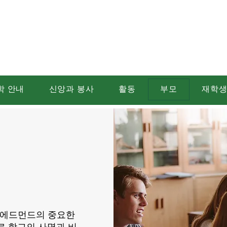
트 에드먼드 가톨릭
학 안내
신앙과 봉사
활동
부모
재학
 에드먼드의 중요한
로 학교의 사명과 비