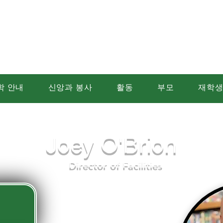
트 에드먼드 가톨릭
학 안내
신앙과 봉사
활동
부모
재학
Joey O'Brion
Director of Facilities