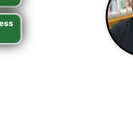
ess
chool
473
©2024 St Edmond Catholic School 소유