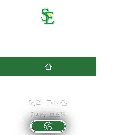
세인트 에드먼드 가톨릭
학교
메리 고너만
인사부 보조원
Website