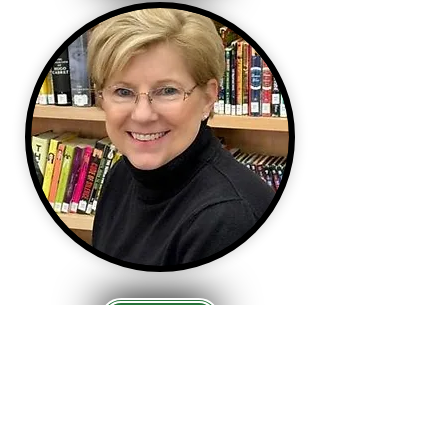
Email Address
St. Edmond Catholic School
2220 4th Ave N | 포트 도지, IA 50501