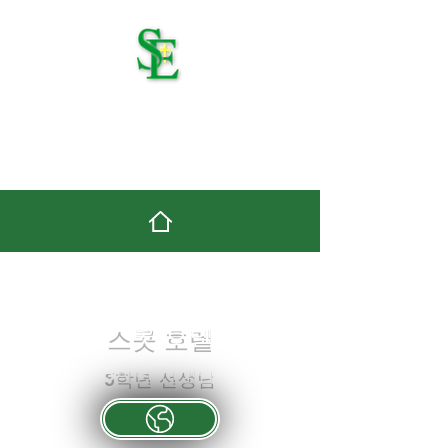
세인트 에드먼드 가톨릭
학교
스콧 호렐
5학년 선생님
Website