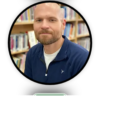
Email Address
St. Edmond Catholic School
2220 4th Ave N | 포트 도지, IA 50501